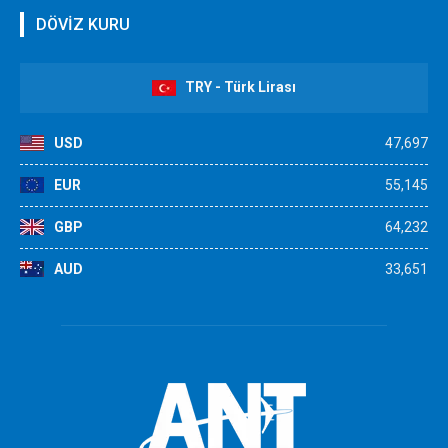
DÖVİZ KURU
TRY - Türk Lirası
USD
47,697
EUR
55,145
GBP
64,232
AUD
33,651