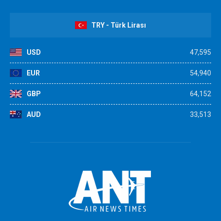
TRY - Türk Lirası
USD
47,595
EUR
54,940
GBP
64,152
AUD
33,513