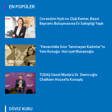
EN POPÜLER
Corendon Hydros Club Kemer, Basın
Bayramı Buluşmasına Ev Sahipliği Yaptı
“Havacılıkta Sınır Tanımayan Kadınlar”ın
Yeni Konuğu: Hürriyet Munanoğlu
TUSAŞ Genel Müdürü Dr. Demiroğlu
Chatham House’ta Konuştu
DÖVİZ KURU