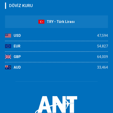
DÖVİZ KURU
TRY - Türk Lirası
USD
47,594
EUR
54,827
GBP
64,009
AUD
33,464