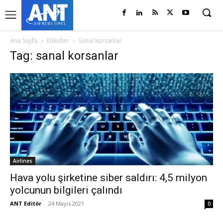
Ana Sayfa
Etiketler
Sanal korsanlar
Tag: sanal korsanlar
Airlines
Hava yolu şirketine siber saldırı: 4,5 milyon
yolcunun bilgileri çalındı
ANT Editör
-
24 Mayıs 2021
0