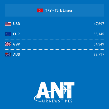
TRY - Türk Lirası
USD
47,697
EUR
55,145
GBP
64,349
AUD
33,717