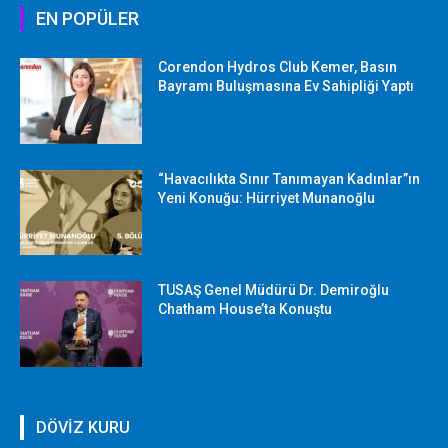
EN POPÜLER
Corendon Hydros Club Kemer, Basın
Bayramı Buluşmasına Ev Sahipliği Yaptı
“Havacılıkta Sınır Tanımayan Kadınlar”ın
Yeni Konuğu: Hürriyet Munanoğlu
TUSAŞ Genel Müdürü Dr. Demiroğlu
Chatham House’ta Konuştu
DÖVİZ KURU