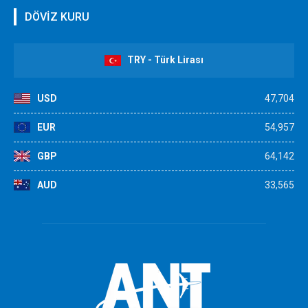
DÖVİZ KURU
TRY - Türk Lirası
USD
47,704
EUR
54,957
GBP
64,142
AUD
33,565