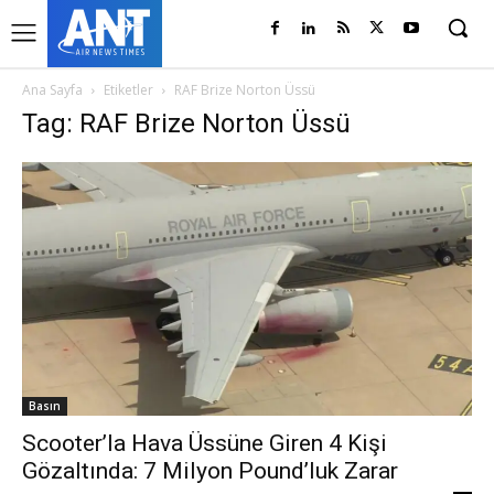
Ana Sayfa
Etiketler
RAF Brize Norton Üssü
Tag: RAF Brize Norton Üssü
Basın
Scooter’la Hava Üssüne Giren 4 Kişi
Gözaltında: 7 Milyon Pound’luk Zarar