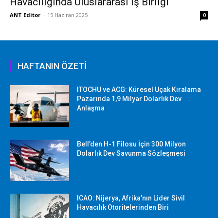
Havacılığında Uluslararası İş Birliği
ANT Editor
-
15 Haziran 2025
0
HAFTANIN ÖZETİ
ITOCHU ve ACG: Küresel Uçak Kiralama
Pazarında 1,9 Milyar Dolarlık Dev
Anlaşma
Bell’den H-1 Filosu İçin 300 Milyon
Dolarlık Dev Savunma Sözleşmesi
ICAO: Nijerya, Afrika’nın Lider Sivil
Havacılık Otoritelerinden Biri