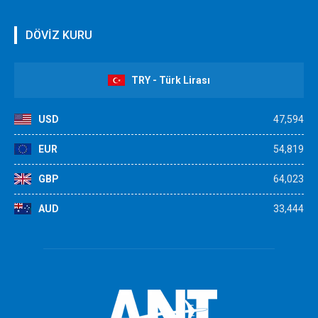
DÖVİZ KURU
TRY - Türk Lirası
USD
47,594
EUR
54,819
GBP
64,023
AUD
33,444