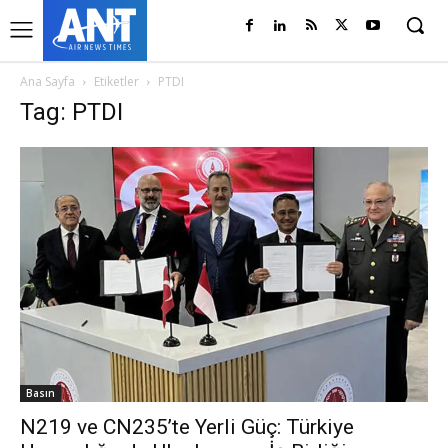
Ana Sayfa
Etiketler
PTDI
Tag: PTDI
Basın
N219 ve CN235’te Yerli Güç: Türkiye