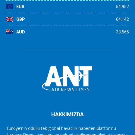
EUR
54,957
GBP
64,142
AUD
33,565
HAKKIMIZDA
Türkiye'nin ödüllü tek global havacılık haberleri platformu
AirNewsTimes, içerikleri kaynak gösterilmeden alıntı yapılamaz