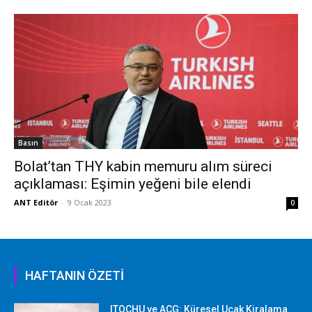
Basın
Bolat’tan THY kabin memuru alım süreci
açıklaması: Eşimin yeğeni bile elendi
ANT Editör
-
9 Ocak 2023
0
HAFTANIN ÖZETİ
ITOCHU ve ACG: Küresel Uçak Kiralama