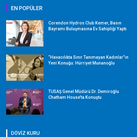
EN POPÜLER
Corendon Hydros Club Kemer, Basın
Bayramı Buluşmasına Ev Sahipliği Yaptı
“Havacılıkta Sınır Tanımayan Kadınlar”ın
Yeni Konuğu: Hürriyet Munanoğlu
TUSAŞ Genel Müdürü Dr. Demiroğlu
Chatham House’ta Konuştu
DÖVİZ KURU