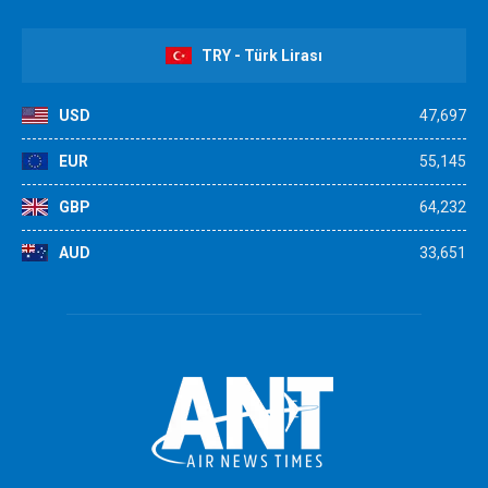
TRY - Türk Lirası
USD
47,697
EUR
55,145
GBP
64,232
AUD
33,651