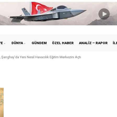
YE
DÜNYA
GÜNDEM
ÖZEL HABER
ANALIZ – RAPOR
İL
 Şanghay’da Yeni Nesil Havacılık Eğitim Merkezini Açtı