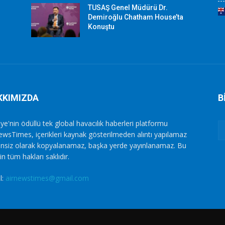
TUSAŞ Genel Müdürü Dr.
Demiroğlu Chatham House’ta
Konuştu
KKIMIZDA
B
ye'nin ödüllü tek global havacılık haberleri platformu
ewsTimes, içerikleri kaynak gösterilmeden alıntı yapılamaz
zinsiz olarak kopyalanamaz, başka yerde yayınlanamaz. Bu
in tüm hakları saklıdır.
l:
airnewstimes@gmail.com