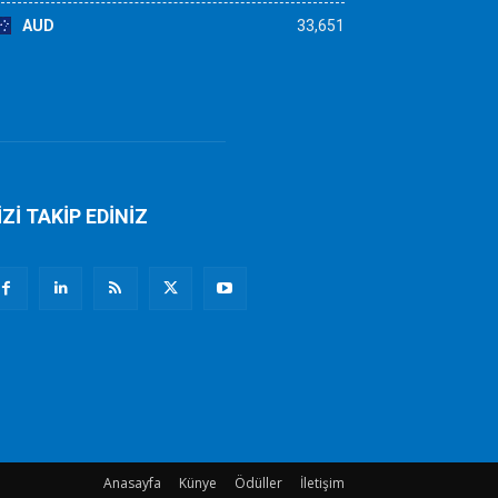
AUD
33,651
İZİ TAKİP EDİNİZ
Anasayfa
Künye
Ödüller
İletişim