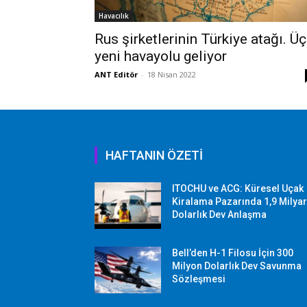
Havacılık
Rus şirketlerinin Türkiye atağı. Üç
yeni havayolu geliyor
ANT Editör
-
18 Nisan 2022
HAFTANIN ÖZETİ
ITOCHU ve ACG: Küresel Uçak
Kiralama Pazarında 1,9 Milya
Dolarlık Dev Anlaşma
Bell’den H-1 Filosu İçin 300
Milyon Dolarlık Dev Savunma
Sözleşmesi