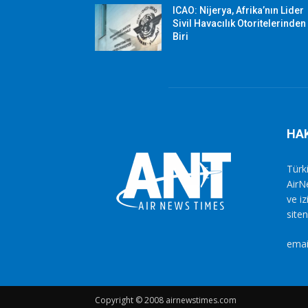
ICAO: Nijerya, Afrika’nın Lider
Sivil Havacılık Otoritelerinden
Biri
HA
Türki
AirN
ve i
siten
emai
Copyright © 2008 airnewstimes.com