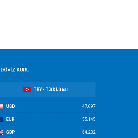
DÖVİZ KURU
TRY - Türk Lirası
USD
47,697
EUR
55,145
GBP
64,232