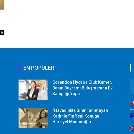
0
EN POPÜLER
Corendon Hydros Club Kemer,
r
Basın Bayramı Buluşmasına Ev
Sahipliği Yaptı
“Havacılıkta Sınır Tanımayan
Kadınlar”ın Yeni Konuğu:
Hürriyet Munanoğlu