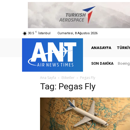
C
30.5
İstanbul
Cumartesi, 8 Ağustos 2026
ANASAYFA
TÜRKI
SON DAKIKA
Boeing,
Ana Sayfa
Etiketler
Pegas Fly
Tag: Pegas Fly