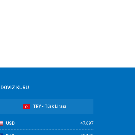
DÖVİZ KURU
TRY - Türk Lirası
USD
47,697