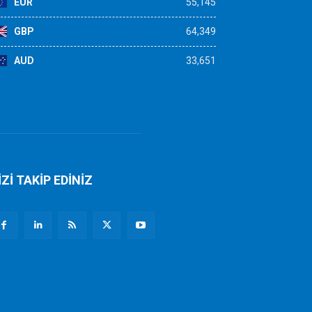
EUR
55,145
GBP
64,349
AUD
33,651
İZİ TAKİP EDİNİZ