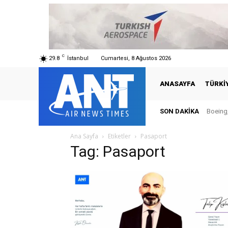
C
29.8
İstanbul
Cumartesi, 8 Ağustos 2026
ANASAYFA
TÜRKI
SON DAKIKA
Boeing,
Ana Sayfa
Etiketler
Pasaport
Tag: Pasaport