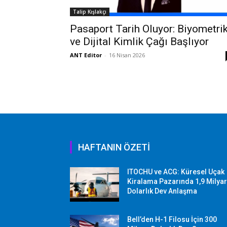
Talip Kışlakçı
Pasaport Tarih Oluyor: Biyometri
ve Dijital Kimlik Çağı Başlıyor
ANT Editor
-
16 Nisan 2026
HAFTANIN ÖZETİ
ITOCHU ve ACG: Küresel Uçak
Kiralama Pazarında 1,9 Milya
Dolarlık Dev Anlaşma
Bell’den H-1 Filosu İçin 300