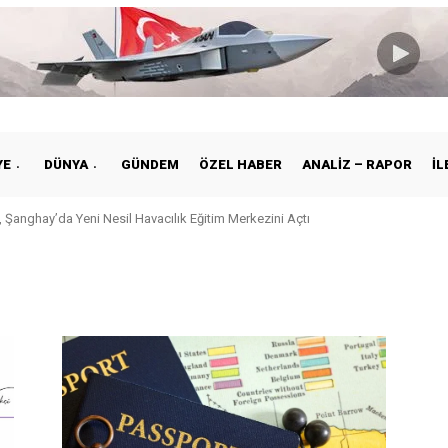
YE
DÜNYA
GÜNDEM
ÖZEL HABER
ANALIZ – RAPOR
İL
 Şanghay’da Yeni Nesil Havacılık Eğitim Merkezini Açtı