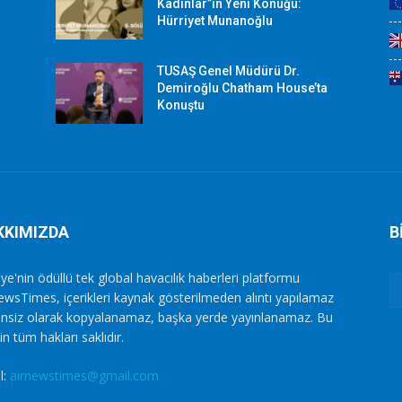
Kadınlar”ın Yeni Konuğu:
Hürriyet Munanoğlu
TUSAŞ Genel Müdürü Dr.
Demiroğlu Chatham House’ta
Konuştu
KKIMIZDA
B
ye'nin ödüllü tek global havacılık haberleri platformu
ewsTimes, içerikleri kaynak gösterilmeden alıntı yapılamaz
zinsiz olarak kopyalanamaz, başka yerde yayınlanamaz. Bu
in tüm hakları saklıdır.
l:
airnewstimes@gmail.com