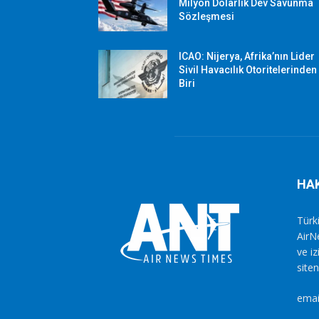
Milyon Dolarlık Dev Savunma
Sözleşmesi
ICAO: Nijerya, Afrika’nın Lider
Sivil Havacılık Otoritelerinden
Biri
HA
Türki
AirN
ve i
siten
emai