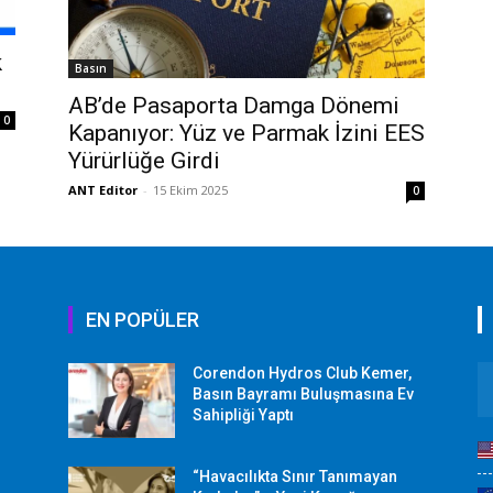
k
Basın
AB’de Pasaporta Damga Dönemi
0
Kapanıyor: Yüz ve Parmak İzini EES
Yürürlüğe Girdi
ANT Editor
-
15 Ekim 2025
0
EN POPÜLER
Corendon Hydros Club Kemer,
r
Basın Bayramı Buluşmasına Ev
Sahipliği Yaptı
“Havacılıkta Sınır Tanımayan