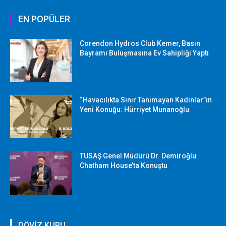
EN POPÜLER
Corendon Hydros Club Kemer, Basın
Bayramı Buluşmasına Ev Sahipliği Yaptı
“Havacılıkta Sınır Tanımayan Kadınlar”ın
Yeni Konuğu: Hürriyet Munanoğlu
TUSAŞ Genel Müdürü Dr. Demiroğlu
Chatham House’ta Konuştu
DÖVİZ KURU