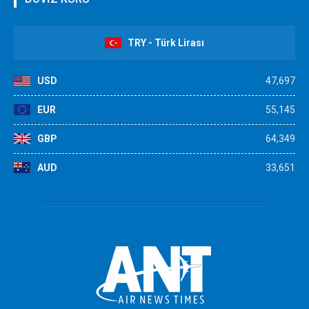
TRY - Türk Lirası
USD
47,697
EUR
55,145
GBP
64,349
AUD
33,651