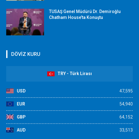
TUSAŞ Genel Müdürü Dr. Demiroğlu
Chatham House’ta Konuştu
DÖVİZ KURU
TRY - Türk Lirası
USD
47,595
EUR
54,940
GBP
64,152
AUD
33,513