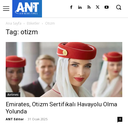
Ana Sayfa
Etiketler
Otizm
Tag: otizm
Airlines
Emirates, Otizm Sertifikalı Havayolu Olma
Yolunda
ANT Editor
-
31 Ocak 2025
0