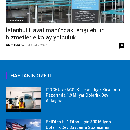
Havaalanları
İstanbul Havalimanı’ndaki erişilebilir
hizmetlerle kolay yolculuk
ANT Editör
-
4 Aralık 2020
0
HAFTANIN ÖZETİ
ITOCHU ve ACG: Küresel Uçak Kiralama
Pazarında 1,9 Milyar Dolarlık Dev
Anlaşma
Bell’den H-1 Filosu İçin 300 Milyon
Dolarlık Dev Savunma Sözleşmesi