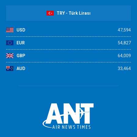
TRY - Türk Lirası
USD
47,594
EUR
54,827
GBP
64,009
AUD
33,464