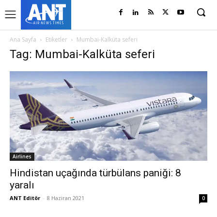
Ana Sayfa
Etiketler
Mumbai-Kalküta seferi
Tag: Mumbai-Kalküta seferi
Airlines
Hindistan uçağında türbülans paniği: 8
yaralı
ANT Editör
-
8 Haziran 2021
0