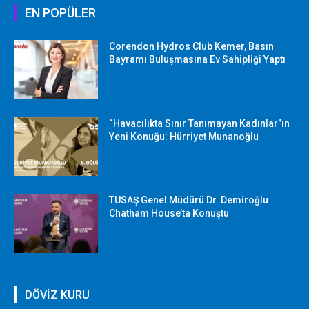
EN POPÜLER
Corendon Hydros Club Kemer, Basın
Bayramı Buluşmasına Ev Sahipliği Yaptı
“Havacılıkta Sınır Tanımayan Kadınlar”ın
Yeni Konuğu: Hürriyet Munanoğlu
TUSAŞ Genel Müdürü Dr. Demiroğlu
Chatham House’ta Konuştu
DÖVİZ KURU