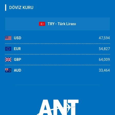
DÖVİZ KURU
TRY - Türk Lirası
USD
47,594
EUR
54,827
GBP
64,009
AUD
33,464