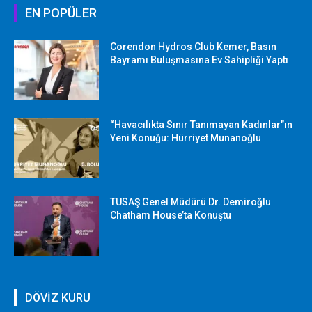
EN POPÜLER
Corendon Hydros Club Kemer, Basın
Bayramı Buluşmasına Ev Sahipliği Yaptı
“Havacılıkta Sınır Tanımayan Kadınlar”ın
Yeni Konuğu: Hürriyet Munanoğlu
TUSAŞ Genel Müdürü Dr. Demiroğlu
Chatham House’ta Konuştu
DÖVİZ KURU