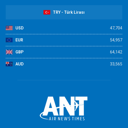
TRY - Türk Lirası
USD
47,704
EUR
54,957
GBP
64,142
AUD
33,565