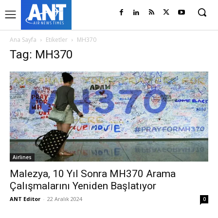
Ana Sayfa
Etiketler
MH370
Tag: MH370
Airlines
Malezya, 10 Yıl Sonra MH370 Arama
Çalışmalarını Yeniden Başlatıyor
ANT Editor
-
22 Aralık 2024
0