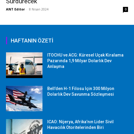
Sürdürecek
ANT Editor
-
8 Nisan 2024
0
HAFTANIN ÖZETİ
ITOCHU ve ACG: Küresel Uçak Kiralama
Pazarında 1,9 Milyar Dolarlık Dev
Anlaşma
Bell’den H-1 Filosu İçin 300 Milyon
Dolarlık Dev Savunma Sözleşmesi
ICAO: Nijerya, Afrika’nın Lider Sivil
Havacılık Otoritelerinden Biri