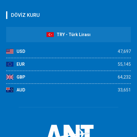
DÖVİZ KURU
TRY - Türk Lirası
USD
47,697
EUR
55,145
GBP
64,232
AUD
33,651