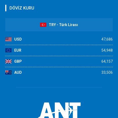
DÖVİZ KURU
TRY - Türk Lirası
USD
47,686
EUR
54,948
GBP
64,157
AUD
33,506