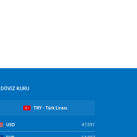
DÖVİZ KURU
TRY - Türk Lirası
USD
47,591