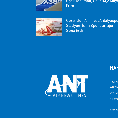
Uçak Teslimatı, Gelir 33,2 Mily
Euro
Corendon Airlines, Antalyasp
Stadyum İsim Sponsorluğu
Sona Erdi
HA
Türki
AirN
ve i
siten
emai