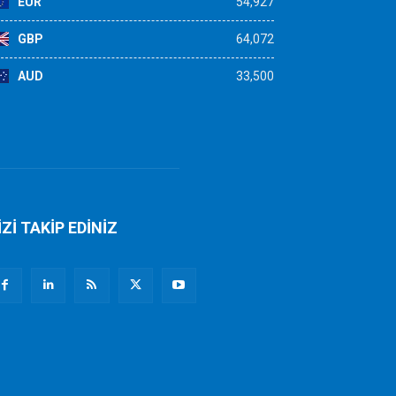
EUR
54,927
GBP
64,072
AUD
33,500
İZİ TAKİP EDİNİZ