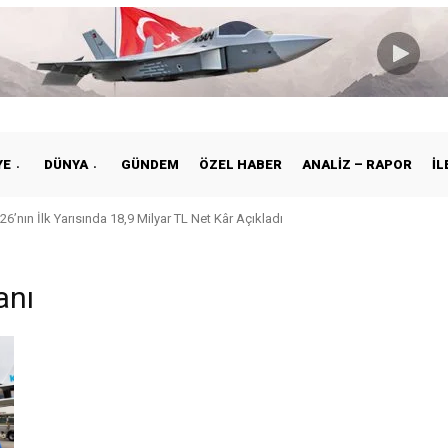
YE
DÜNYA
GÜNDEM
ÖZEL HABER
ANALIZ – RAPOR
İL
26’nın İlk Yarısında 18,9 Milyar TL Net Kâr Açıkladı
anı