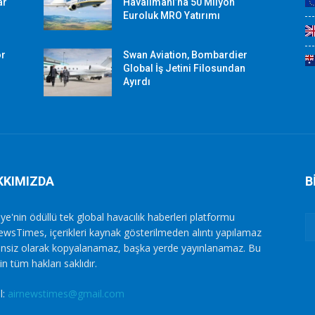
ar
Havalimanı’na 50 Milyon
Euroluk MRO Yatırımı
or
Swan Aviation, Bombardier
Global İş Jetini Filosundan
Ayırdı
KKIMIZDA
B
ye'nin ödüllü tek global havacılık haberleri platformu
ewsTimes, içerikleri kaynak gösterilmeden alıntı yapılamaz
zinsiz olarak kopyalanamaz, başka yerde yayınlanamaz. Bu
in tüm hakları saklıdır.
l:
airnewstimes@gmail.com