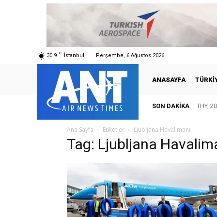
C
30.9
İstanbul
Perşembe, 6 Ağustos 2026
ANASAYFA
TÜRKI
SON DAKIKA
THY, 20
Ana Sayfa
Etiketler
Ljubljana Havalimanı
Tag: Ljubljana Havalim