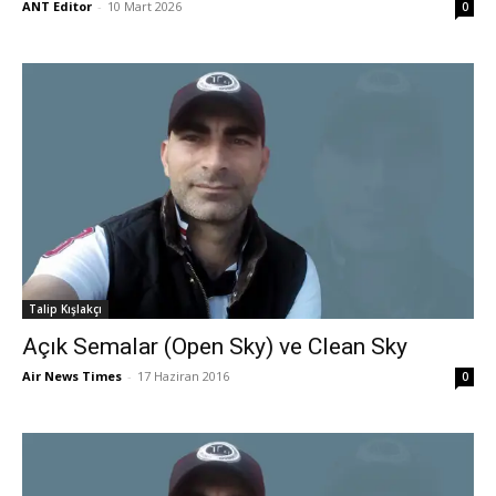
ANT Editor
-
10 Mart 2026
0
Talip Kışlakçı
Açık Semalar (Open Sky) ve Clean Sky
Air News Times
-
17 Haziran 2016
0