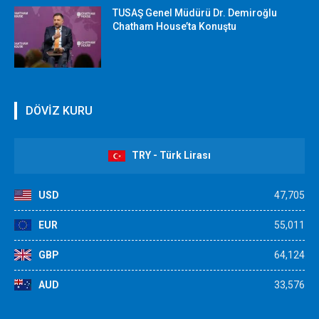
TUSAŞ Genel Müdürü Dr. Demiroğlu
Chatham House’ta Konuştu
DÖVİZ KURU
TRY - Türk Lirası
USD
47,705
EUR
55,011
GBP
64,124
AUD
33,576