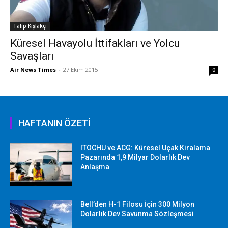
Talip Kışlakçı
Küresel Havayolu İttifakları ve Yolcu
Savaşları
Air News Times
-
27 Ekim 2015
0
HAFTANIN ÖZETİ
ITOCHU ve ACG: Küresel Uçak Kiralama
Pazarında 1,9 Milyar Dolarlık Dev
Anlaşma
Bell’den H-1 Filosu İçin 300 Milyon
Dolarlık Dev Savunma Sözleşmesi