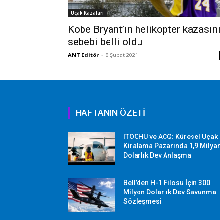
Uçak Kazaları
Kobe Bryant’ın helikopter kazasın
sebebi belli oldu
ANT Editör
-
8 Şubat 2021
HAFTANIN ÖZETİ
ITOCHU ve ACG: Küresel Uçak
Kiralama Pazarında 1,9 Milya
Dolarlık Dev Anlaşma
Bell’den H-1 Filosu İçin 300
Milyon Dolarlık Dev Savunma
Sözleşmesi