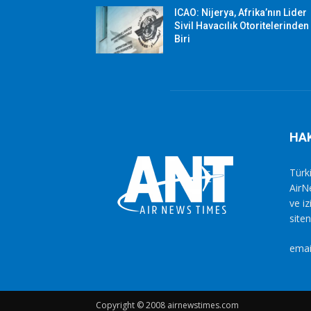
ICAO: Nijerya, Afrika’nın Lider
Sivil Havacılık Otoritelerinden
Biri
HA
Türki
AirN
ve i
siten
emai
Copyright © 2008 airnewstimes.com