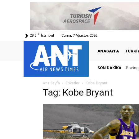
C
28.3
İstanbul
Cuma, 7 Ağustos 2026
ANASAYFA
TÜRKI
SON DAKIKA
Boeing,
Ana Sayfa
Etiketler
Kobe Bryant
Tag: Kobe Bryant