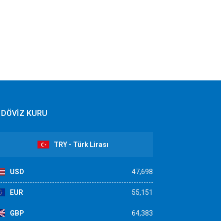
DÖVİZ KURU
TRY - Türk Lirası
USD
47,698
EUR
55,151
GBP
64,383