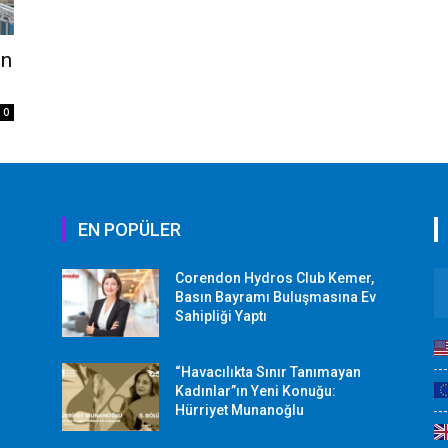
ın
0
EN POPÜLER
Corendon Hydros Club Kemer,
r
Basın Bayramı Buluşmasına Ev
Sahipliği Yaptı
“Havacılıkta Sınır Tanımayan
Kadınlar”ın Yeni Konuğu:
Hürriyet Munanoğlu