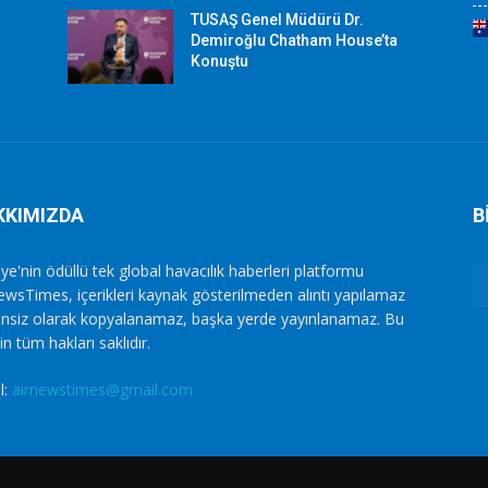
TUSAŞ Genel Müdürü Dr.
Demiroğlu Chatham House’ta
Konuştu
KKIMIZDA
B
ye'nin ödüllü tek global havacılık haberleri platformu
ewsTimes, içerikleri kaynak gösterilmeden alıntı yapılamaz
zinsiz olarak kopyalanamaz, başka yerde yayınlanamaz. Bu
in tüm hakları saklıdır.
l:
airnewstimes@gmail.com