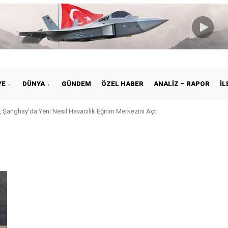
YE
DÜNYA
GÜNDEM
ÖZEL HABER
ANALIZ – RAPOR
İL
 Şanghay’da Yeni Nesil Havacılık Eğitim Merkezini Açtı