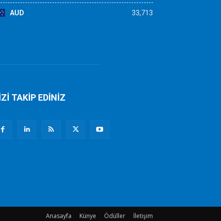
AUD
33,713
İZİ TAKİP EDİNİZ
Anasayfa
Künye
Ödüller
İletişim