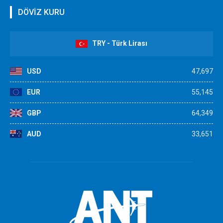
DÖVİZ KURU
TRY - Türk Lirası
USD
47,697
EUR
55,145
GBP
64,349
AUD
33,651