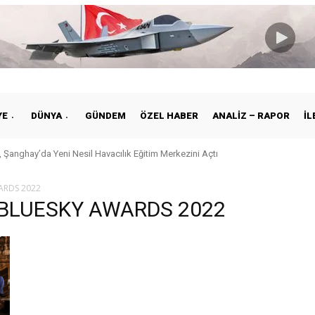
YE
DÜNYA
GÜNDEM
ÖZEL HABER
ANALIZ – RAPOR
İL
 Şanghay’da Yeni Nesil Havacılık Eğitim Merkezini Açtı
WARDS 2022
k_BLUESKY AWARDS 2022