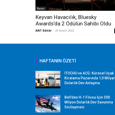
Basın
Keyvan Havacılık, Bluesky
Awards’da 2 Ödülün Sahibi Oldu
ANT Editör
-
29 Kasım 2022
HAFTANIN ÖZETİ
ITOCHU ve ACG: Küresel Uçak
Kiralama Pazarında 1,9 Milya
Dolarlık Dev Anlaşma
Bell’den H-1 Filosu İçin 300
Milyon Dolarlık Dev Savunma
Sözleşmesi