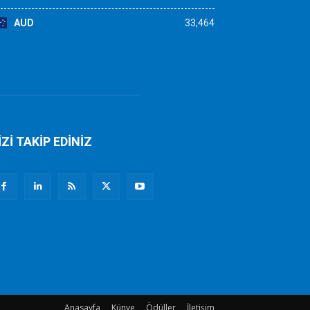
AUD
33,464
İZİ TAKİP EDİNİZ
Anasayfa
Künye
Ödüller
İletişim