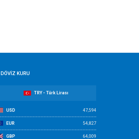
DÖVİZ KURU
TRY - Türk Lirası
USD
47,594
EUR
54,827
GBP
64,009