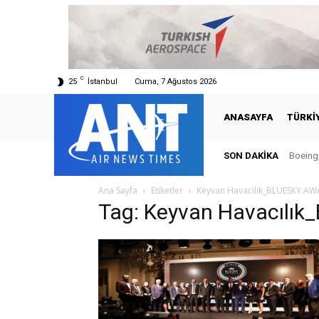
C
25
İstanbul
Cuma, 7 Ağustos 2026
ANASAYFA
TÜRKI
SON DAKIKA
Boeing,
Ana Sayfa
Etiketler
Keyvan Havacılık_BLUESKY A
Tag: Keyvan Havacılı