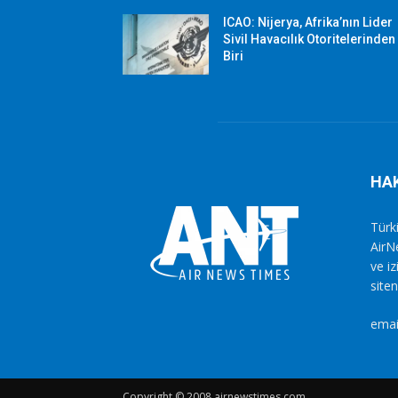
ICAO: Nijerya, Afrika’nın Lider
Sivil Havacılık Otoritelerinden
Biri
HA
Türki
AirN
ve i
siten
emai
Copyright © 2008 airnewstimes.com