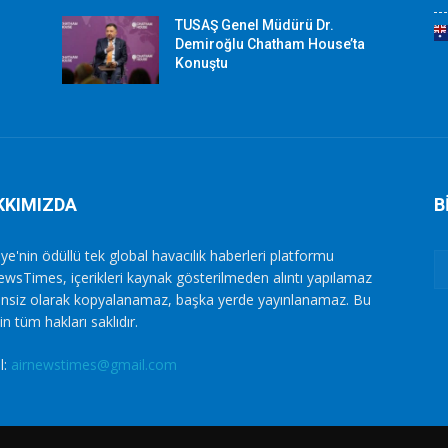
TUSAŞ Genel Müdürü Dr.
Demiroğlu Chatham House’ta
Konuştu
KKIMIZDA
B
ye'nin ödüllü tek global havacılık haberleri platformu
ewsTimes, içerikleri kaynak gösterilmeden alıntı yapılamaz
zinsiz olarak kopyalanamaz, başka yerde yayınlanamaz. Bu
in tüm hakları saklıdır.
l:
airnewstimes@gmail.com