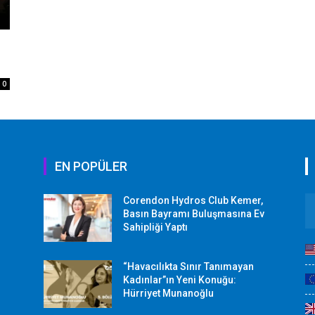
0
EN POPÜLER
Corendon Hydros Club Kemer,
r
Basın Bayramı Buluşmasına Ev
Sahipliği Yaptı
“Havacılıkta Sınır Tanımayan
Kadınlar”ın Yeni Konuğu:
Hürriyet Munanoğlu