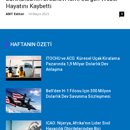
Hayatını Kaybetti
ANT Editor
-
14 Mayıs 2025
0
HAFTANIN ÖZETİ
ITOCHU ve ACG: Küresel Uçak Kiralama
Pazarında 1,9 Milyar Dolarlık Dev
Anlaşma
Bell’den H-1 Filosu İçin 300 Milyon
Dolarlık Dev Savunma Sözleşmesi
ICAO: Nijerya, Afrika’nın Lider Sivil
Havacılık Otoritelerinden Biri