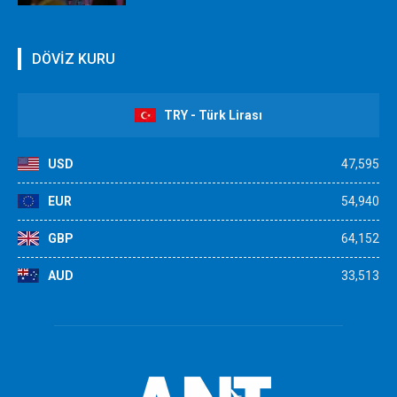
DÖVİZ KURU
TRY - Türk Lirası
USD
47,595
EUR
54,940
GBP
64,152
AUD
33,513