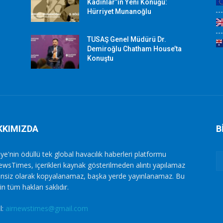
Kadınlar”ın Yeni Konuğu:
Hürriyet Munanoğlu
TUSAŞ Genel Müdürü Dr.
Demiroğlu Chatham House’ta
Konuştu
KKIMIZDA
B
ye'nin ödüllü tek global havacılık haberleri platformu
ewsTimes, içerikleri kaynak gösterilmeden alıntı yapılamaz
zinsiz olarak kopyalanamaz, başka yerde yayınlanamaz. Bu
in tüm hakları saklıdır.
l:
airnewstimes@gmail.com