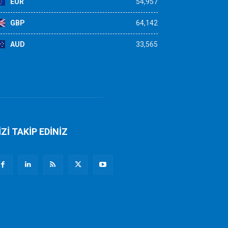
EUR
54,957
GBP
64,142
AUD
33,565
İZİ TAKİP EDİNİZ