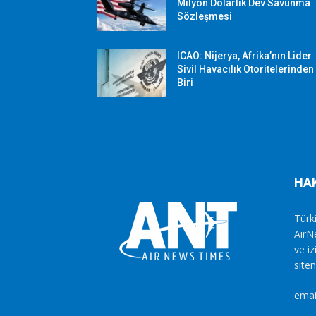
Milyon Dolarlık Dev Savunma
Sözleşmesi
ICAO: Nijerya, Afrika’nın Lider
Sivil Havacılık Otoritelerinden
Biri
HA
Türki
AirN
ve i
siten
emai