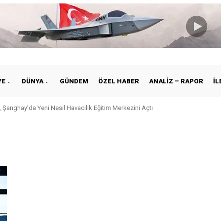
YE
DÜNYA
GÜNDEM
ÖZEL HABER
ANALIZ – RAPOR
İL
 Şanghay’da Yeni Nesil Havacılık Eğitim Merkezini Açtı