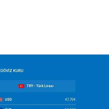
DÖVİZ KURU
TRY - Türk Lirası
USD
47,704