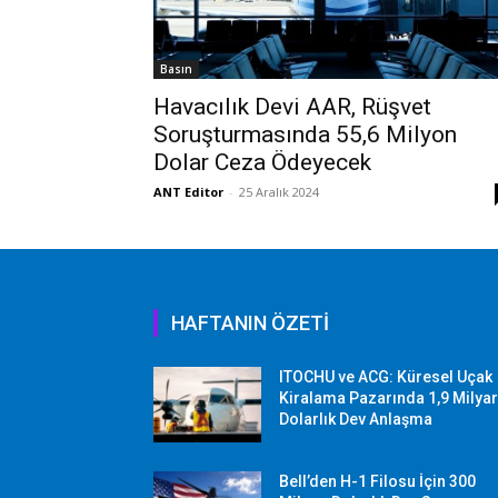
Basın
Havacılık Devi AAR, Rüşvet
Soruşturmasında 55,6 Milyon
Dolar Ceza Ödeyecek
ANT Editor
-
25 Aralık 2024
HAFTANIN ÖZETİ
ITOCHU ve ACG: Küresel Uçak
Kiralama Pazarında 1,9 Milya
Dolarlık Dev Anlaşma
Bell’den H-1 Filosu İçin 300