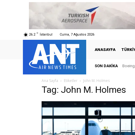
C
26.2
İstanbul
Cuma, 7 Ağustos 2026
ANASAYFA
TÜRKI
SON DAKIKA
Boeing,
Ana Sayfa
Etiketler
John M. Holmes
Tag: John M. Holmes