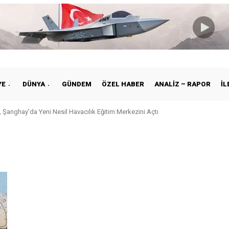
YE
DÜNYA
GÜNDEM
ÖZEL HABER
ANALIZ – RAPOR
İL
 Şanghay’da Yeni Nesil Havacılık Eğitim Merkezini Açtı