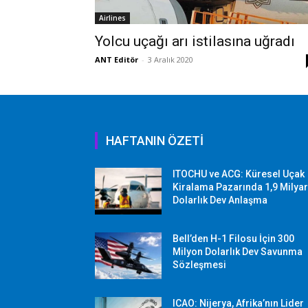
Airlines
Yolcu uçağı arı istilasına uğradı
ANT Editör
-
3 Aralık 2020
HAFTANIN ÖZETİ
ITOCHU ve ACG: Küresel Uçak
Kiralama Pazarında 1,9 Milya
Dolarlık Dev Anlaşma
Bell’den H-1 Filosu İçin 300
Milyon Dolarlık Dev Savunma
Sözleşmesi
ICAO: Nijerya, Afrika’nın Lider