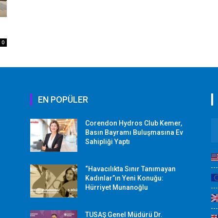
0
EN POPÜLER
Corendon Hydros Club Kemer,
r
Basın Bayramı Buluşmasına Ev
Sahipliği Yaptı
“Havacılıkta Sınır Tanımayan
Kadınlar”ın Yeni Konuğu:
Hürriyet Munanoğlu
TUSAŞ Genel Müdürü Dr.