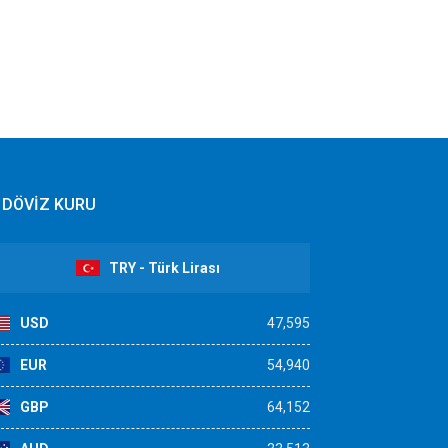
DÖVİZ KURU
TRY - Türk Lirası
USD
47,595
EUR
54,940
GBP
64,152