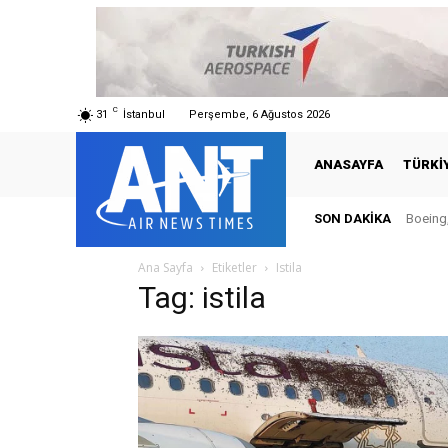
C
31
İstanbul
Perşembe, 6 Ağustos 2026
ANASAYFA
TÜRKI
SON DAKIKA
Boeing,
Ana Sayfa
Etiketler
Istila
Tag: istila