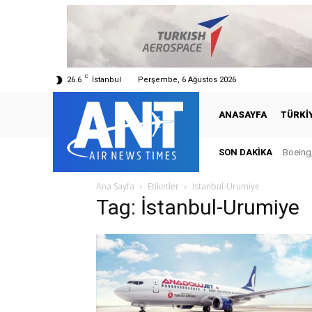
C
26.6
İstanbul
Perşembe, 6 Ağustos 2026
ANASAYFA
TÜRKI
SON DAKIKA
Boeing,
Ana Sayfa
Etiketler
İstanbul-Urumiye
Tag: İstanbul-Urumiye