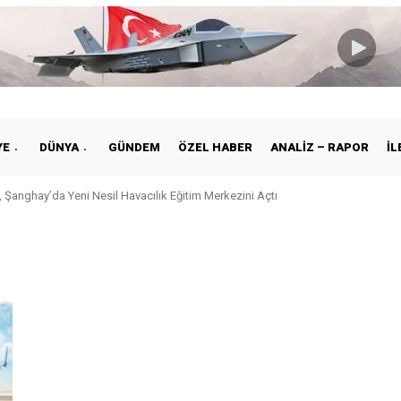
YE
DÜNYA
GÜNDEM
ÖZEL HABER
ANALIZ – RAPOR
İL
 Şanghay’da Yeni Nesil Havacılık Eğitim Merkezini Açtı