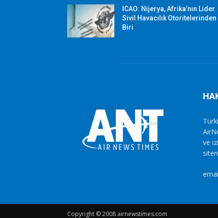
ICAO: Nijerya, Afrika’nın Lider
Sivil Havacılık Otoritelerinden
Biri
HA
Türki
AirN
ve i
siten
emai
Copyright © 2008 airnewstimes.com