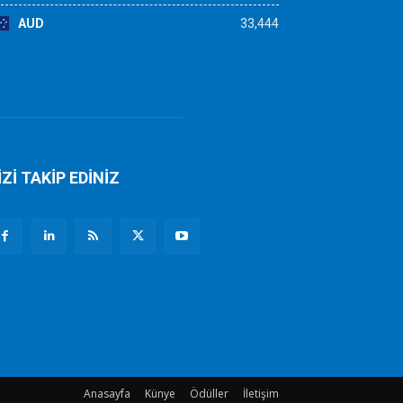
AUD
33,444
İZİ TAKİP EDİNİZ
Anasayfa
Künye
Ödüller
İletişim