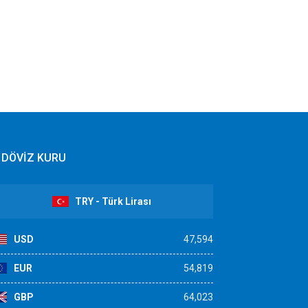
DÖVİZ KURU
TRY - Türk Lirası
USD
47,594
EUR
54,819
GBP
64,023