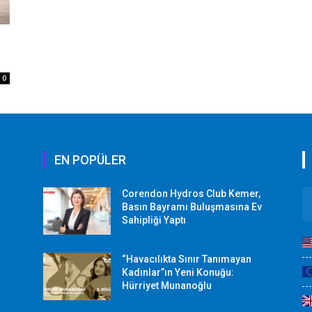
0
EN POPÜLER
Corendon Hydros Club Kemer,
r
Basın Bayramı Buluşmasına Ev
Sahipliği Yaptı
“Havacılıkta Sınır Tanımayan
Kadınlar”ın Yeni Konuğu:
Hürriyet Munanoğlu