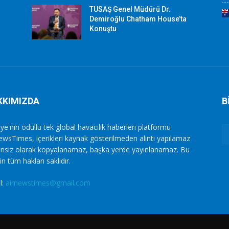
TUSAŞ Genel Müdürü Dr.
Demiroğlu Chatham House’ta
Konuştu
KKIMIZDA
B
ye'nin ödüllü tek global havacılık haberleri platformu
ewsTimes, içerikleri kaynak gösterilmeden alıntı yapılamaz
zinsiz olarak kopyalanamaz, başka yerde yayınlanamaz. Bu
in tüm hakları saklıdır.
l:
airnewstimes@gmail.com