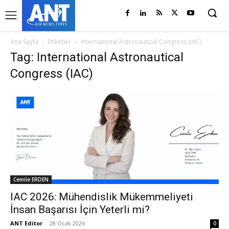
Ana Sayfa
Etiketler
International Astronautical Congress (IAC)
Tag: International Astronautical
Congress (IAC)
Cemile ERDEN
IAC 2026: Mühendislik Mükemmeliyeti
İnsan Başarısı İçin Yeterli mi?
ANT Editor
-
28 Ocak 2026
0