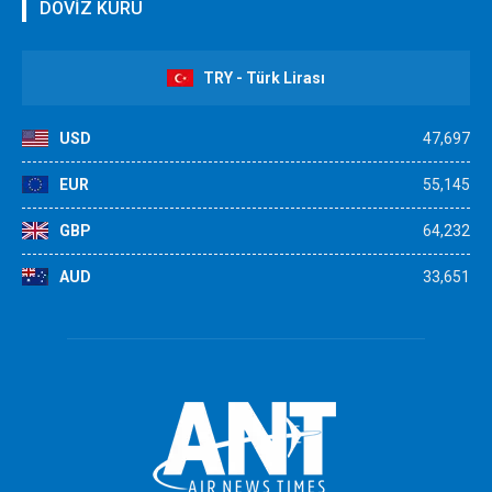
DÖVİZ KURU
TRY - Türk Lirası
USD
47,697
EUR
55,145
GBP
64,232
AUD
33,651