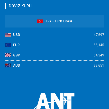
DÖVİZ KURU
TRY - Türk Lirası
USD
47,697
EUR
55,145
GBP
64,349
AUD
33,651