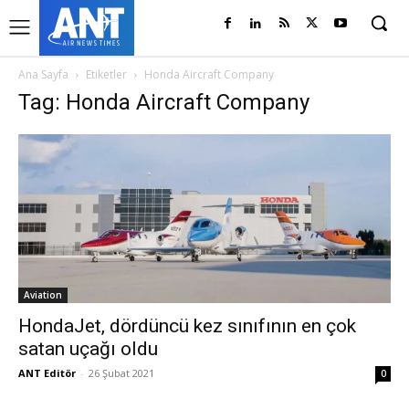
Ana Sayfa
Etiketler
Honda Aircraft Company
Tag: Honda Aircraft Company
Aviation
HondaJet, dördüncü kez sınıfının en çok
satan uçağı oldu
ANT Editör
-
26 Şubat 2021
0