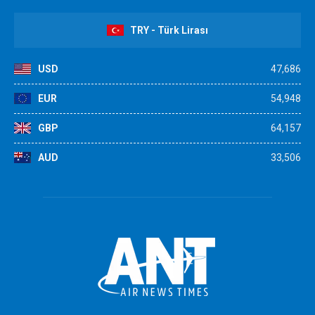
TRY - Türk Lirası
USD
47,686
EUR
54,948
GBP
64,157
AUD
33,506