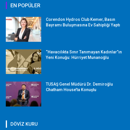
EN POPÜLER
Corendon Hydros Club Kemer, Basın
Bayramı Buluşmasına Ev Sahipliği Yaptı
“Havacılıkta Sınır Tanımayan Kadınlar”ın
Yeni Konuğu: Hürriyet Munanoğlu
TUSAŞ Genel Müdürü Dr. Demiroğlu
Chatham House’ta Konuştu
DÖVİZ KURU