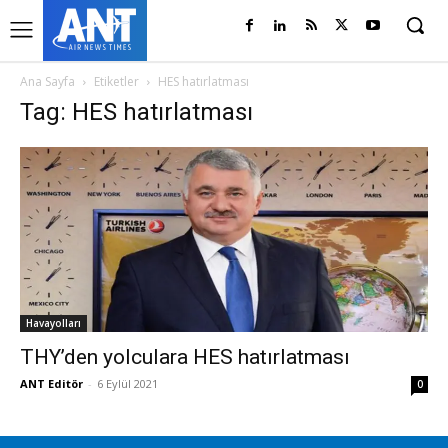
Ana Sayfa
Etiketler
HES hatırlatması
Tag: HES hatırlatması
Havayolları
THY’den yolculara HES hatırlatması
ANT Editör
-
6 Eylül 2021
0