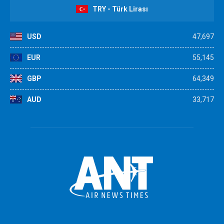
TRY - Türk Lirası
USD
47,697
EUR
55,145
GBP
64,349
AUD
33,717