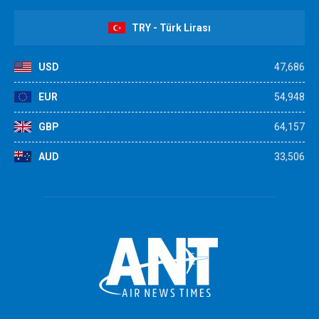
TRY - Türk Lirası
USD
47,686
EUR
54,948
GBP
64,157
AUD
33,506