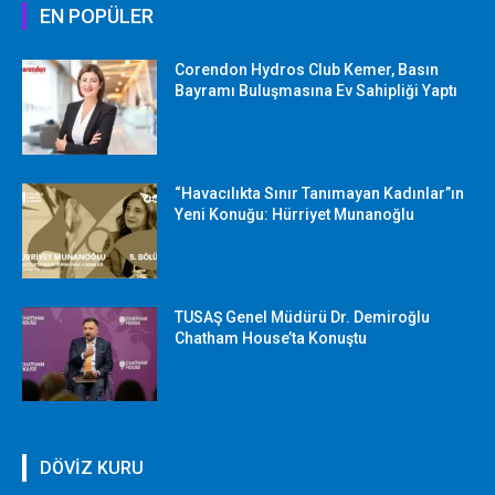
EN POPÜLER
Corendon Hydros Club Kemer, Basın
Bayramı Buluşmasına Ev Sahipliği Yaptı
“Havacılıkta Sınır Tanımayan Kadınlar”ın
Yeni Konuğu: Hürriyet Munanoğlu
TUSAŞ Genel Müdürü Dr. Demiroğlu
Chatham House’ta Konuştu
DÖVİZ KURU