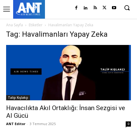
Ana Sayfa
Etiketler
Havalimanları Yapay Zeka
Tag: Havalimanları Yapay Zeka
Talip Kışlakçı
Havacılıkta Akıl Ortaklığı: İnsan Sezgisi ve
AI Gücü
ANT Editor
-
3 Temmuz 2025
0