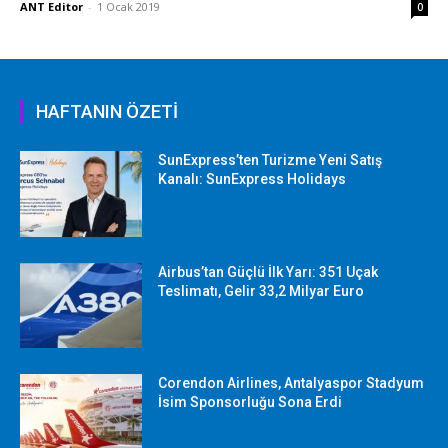
ANT Editor
-
1 Ocak 2019
0
HAFTANIN ÖZETİ
SunExpress’ten Turizme Yeni Satış
Kanalı: SunExpress Holidays
Airbus’tan Güçlü İlk Yarı: 351 Uçak
Teslimatı, Gelir 33,2 Milyar Euro
Corendon Airlines, Antalyaspor Stadyum
İsim Sponsorluğu Sona Erdi