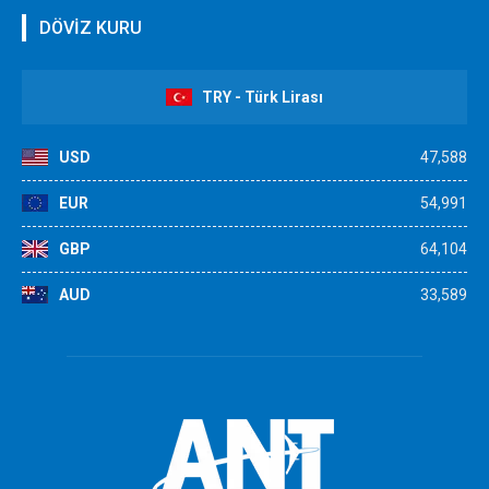
DÖVİZ KURU
TRY - Türk Lirası
USD
47,588
EUR
54,991
GBP
64,104
AUD
33,589