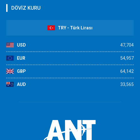
DÖVİZ KURU
TRY - Türk Lirası
USD
47,704
EUR
54,957
GBP
64,142
AUD
33,565