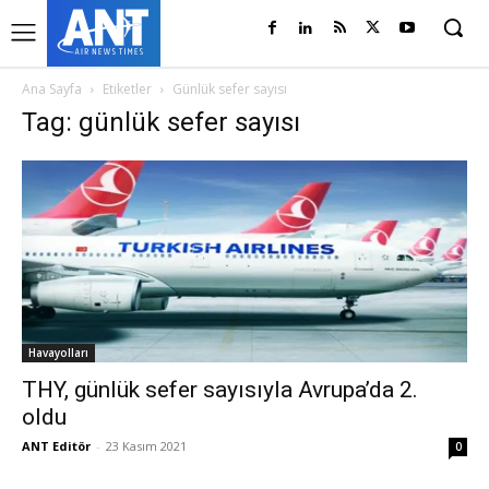
Ana Sayfa
Etiketler
Günlük sefer sayısı
Tag: günlük sefer sayısı
Havayolları
THY, günlük sefer sayısıyla Avrupa’da 2.
oldu
ANT Editör
-
23 Kasım 2021
0