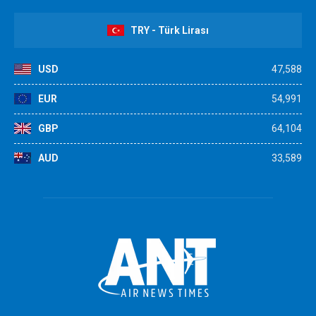
TRY - Türk Lirası
USD
47,588
EUR
54,991
GBP
64,104
AUD
33,589