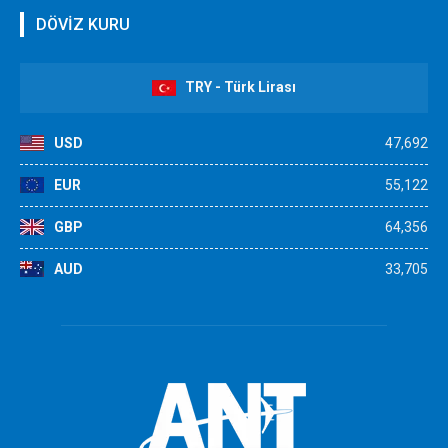
DÖVİZ KURU
TRY - Türk Lirası
USD
47,692
EUR
55,122
GBP
64,356
AUD
33,705