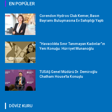
EN POPÜLER
Corendon Hydros Club Kemer, Basın
Bayramı Buluşmasına Ev Sahipliği Yaptı
“Havacılıkta Sınır Tanımayan Kadınlar”ın
Yeni Konuğu: Hürriyet Munanoğlu
TUSAŞ Genel Müdürü Dr. Demiroğlu
Chatham House’ta Konuştu
DÖVİZ KURU