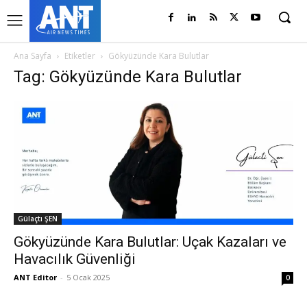
Ana Sayfa
Etiketler
Gökyüzünde Kara Bulutlar
Tag: Gökyüzünde Kara Bulutlar
Gülaçtı ŞEN
Gökyüzünde Kara Bulutlar: Uçak Kazaları ve
Havacılık Güvenliği
ANT Editor
-
5 Ocak 2025
0