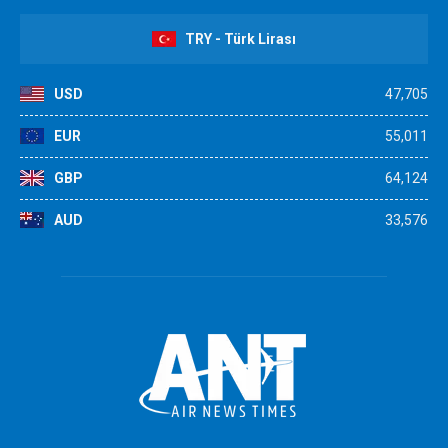
TRY - Türk Lirası
USD
47,705
EUR
55,011
GBP
64,124
AUD
33,576