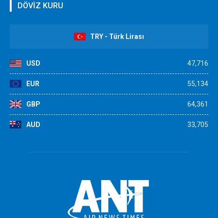
DÖVİZ KURU
TRY - Türk Lirası
USD
47,716
EUR
55,134
GBP
64,361
AUD
33,705