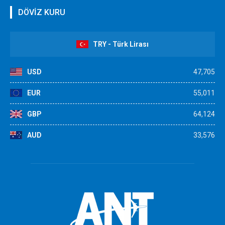
DÖVİZ KURU
TRY - Türk Lirası
USD
47,705
EUR
55,011
GBP
64,124
AUD
33,576