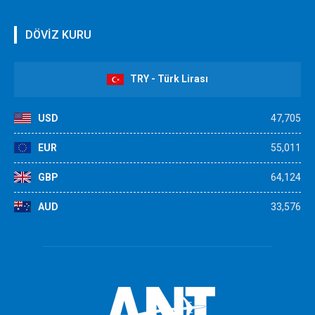
DÖVİZ KURU
TRY - Türk Lirası
USD
47,705
EUR
55,011
GBP
64,124
AUD
33,576