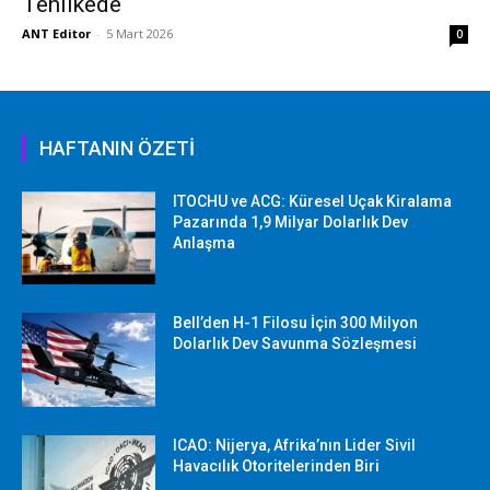
Tehlikede
ANT Editor
-
5 Mart 2026
0
HAFTANIN ÖZETİ
ITOCHU ve ACG: Küresel Uçak Kiralama
Pazarında 1,9 Milyar Dolarlık Dev
Anlaşma
Bell’den H-1 Filosu İçin 300 Milyon
Dolarlık Dev Savunma Sözleşmesi
ICAO: Nijerya, Afrika’nın Lider Sivil
Havacılık Otoritelerinden Biri