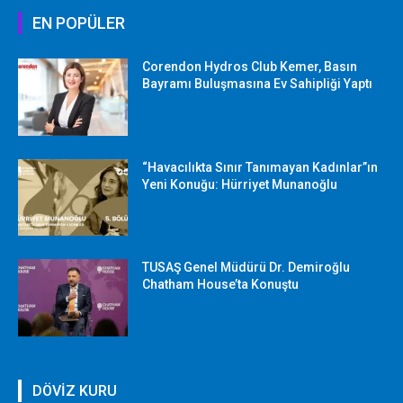
EN POPÜLER
Corendon Hydros Club Kemer, Basın
Bayramı Buluşmasına Ev Sahipliği Yaptı
“Havacılıkta Sınır Tanımayan Kadınlar”ın
Yeni Konuğu: Hürriyet Munanoğlu
TUSAŞ Genel Müdürü Dr. Demiroğlu
Chatham House’ta Konuştu
DÖVİZ KURU