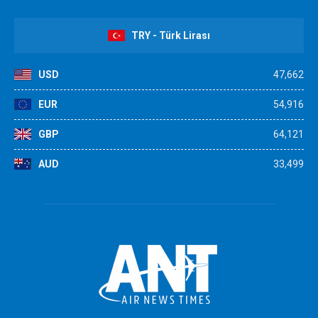
TRY - Türk Lirası
USD
47,662
EUR
54,916
GBP
64,121
AUD
33,499