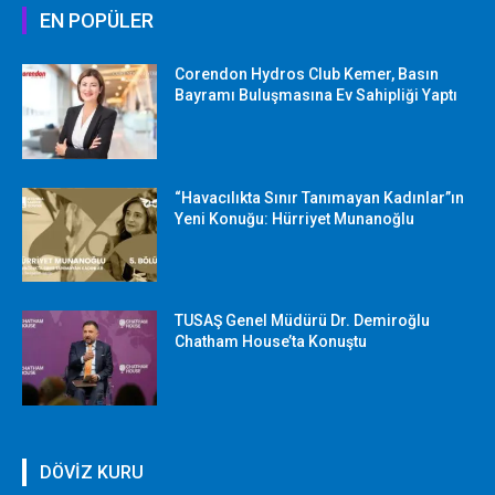
EN POPÜLER
Corendon Hydros Club Kemer, Basın
Bayramı Buluşmasına Ev Sahipliği Yaptı
“Havacılıkta Sınır Tanımayan Kadınlar”ın
Yeni Konuğu: Hürriyet Munanoğlu
TUSAŞ Genel Müdürü Dr. Demiroğlu
Chatham House’ta Konuştu
DÖVİZ KURU