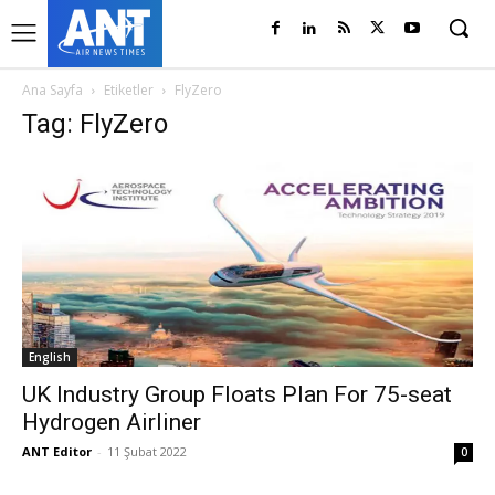
Ana Sayfa
Etiketler
FlyZero
Tag: FlyZero
English
UK Industry Group Floats Plan For 75-seat
Hydrogen Airliner
ANT Editor
-
11 Şubat 2022
0