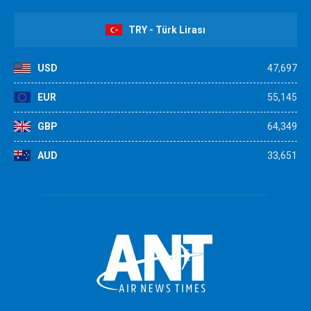
TRY - Türk Lirası
USD
47,697
EUR
55,145
GBP
64,349
AUD
33,651