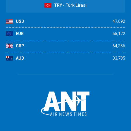
TRY - Türk Lirası
USD
47,692
EUR
55,122
GBP
64,356
AUD
33,705