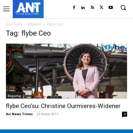
Ana Sayfa
Etiketler
Flybe Ceo
Tag: flybe Ceo
Röportaj
flybe Ceo’su: Christine Ourmieres-Widener
Air News Times
-
29 Aralık 2017
0