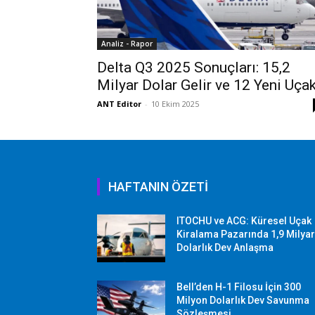
Analiz - Rapor
Delta Q3 2025 Sonuçları: 15,2
Milyar Dolar Gelir ve 12 Yeni Uça
ANT Editor
-
10 Ekim 2025
HAFTANIN ÖZETİ
ITOCHU ve ACG: Küresel Uçak
Kiralama Pazarında 1,9 Milya
Dolarlık Dev Anlaşma
Bell’den H-1 Filosu İçin 300
Milyon Dolarlık Dev Savunma
Sözleşmesi