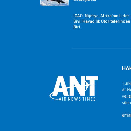
ICAO: Nijerya, Afrika’nın Lider
Sivil Havacılık Otoritelerinden
Biri
HA
Türki
AirN
ve i
siten
emai