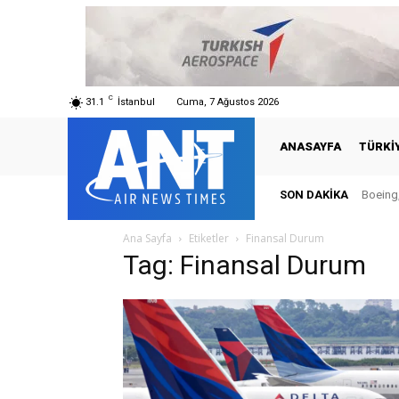
C
31.1
İstanbul
Cuma, 7 Ağustos 2026
ANASAYFA
TÜRKI
SON DAKIKA
Boeing,
Ana Sayfa
Etiketler
Finansal Durum
Tag: Finansal Durum