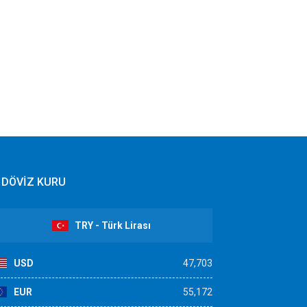
DÖVİZ KURU
TRY - Türk Lirası
USD
47,703
EUR
55,172