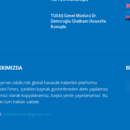
TUSAŞ Genel Müdürü Dr.
Demiroğlu Chatham House’ta
Konuştu
KKIMIZDA
B
ye'nin ödüllü tek global havacılık haberleri platformu
ewsTimes, içerikleri kaynak gösterilmeden alıntı yapılamaz
zinsiz olarak kopyalanamaz, başka yerde yayınlanamaz. Bu
in tüm hakları saklıdır.
l:
airnewstimes@gmail.com