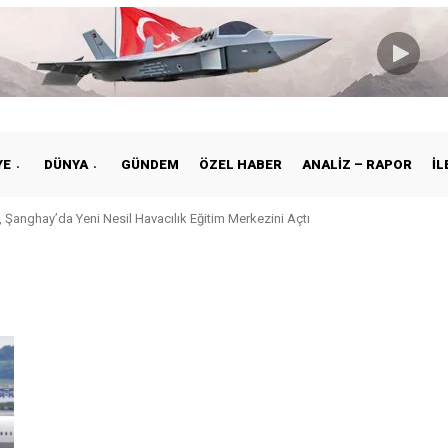
YE
DÜNYA
GÜNDEM
ÖZEL HABER
ANALIZ – RAPOR
İL
 Şanghay’da Yeni Nesil Havacılık Eğitim Merkezini Açtı