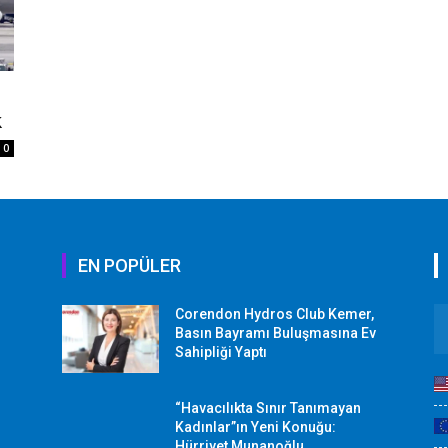
k
0
EN POPÜLER
Corendon Hydros Club Kemer,
r
Basın Bayramı Buluşmasına Ev
Sahipliği Yaptı
“Havacılıkta Sınır Tanımayan
Kadınlar”ın Yeni Konuğu:
Hürriyet Munanoğlu