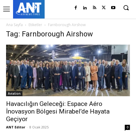
Ana Sayfa
Etiketler
Farnborough Airshow
Tag: Farnborough Airshow
Aviation
Havacılığın Geleceği: Espace Aéro
İnovasyon Bölgesi Mirabel’de Hayata
Geçiyor
ANT Editor
-
8 Ocak 2025
0