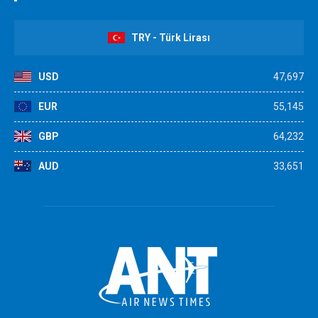
TRY - Türk Lirası
USD
47,697
EUR
55,145
GBP
64,232
AUD
33,651