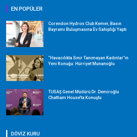
EN POPÜLER
Corendon Hydros Club Kemer, Basın
Bayramı Buluşmasına Ev Sahipliği Yaptı
“Havacılıkta Sınır Tanımayan Kadınlar”ın
Yeni Konuğu: Hürriyet Munanoğlu
TUSAŞ Genel Müdürü Dr. Demiroğlu
Chatham House’ta Konuştu
DÖVİZ KURU