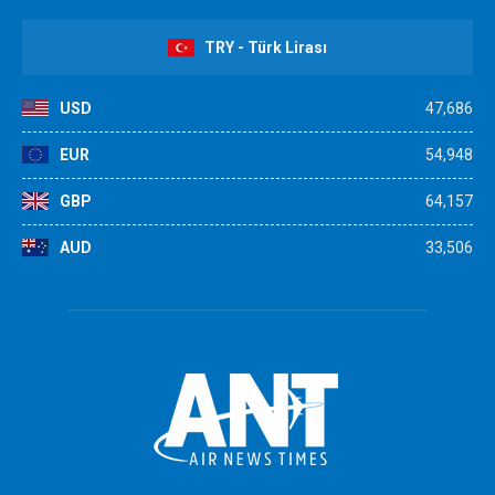
TRY - Türk Lirası
USD
47,686
EUR
54,948
GBP
64,157
AUD
33,506