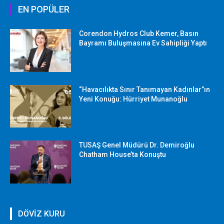
EN POPÜLER
Corendon Hydros Club Kemer, Basın
Bayramı Buluşmasına Ev Sahipliği Yaptı
“Havacılıkta Sınır Tanımayan Kadınlar”ın
Yeni Konuğu: Hürriyet Munanoğlu
TUSAŞ Genel Müdürü Dr. Demiroğlu
Chatham House’ta Konuştu
DÖVİZ KURU