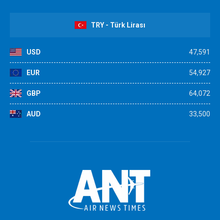
TRY - Türk Lirası
USD
47,591
EUR
54,927
GBP
64,072
AUD
33,500