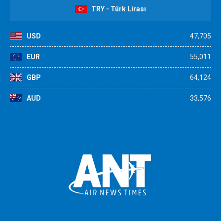
TRY - Türk Lirası
USD
47,705
EUR
55,011
GBP
64,124
AUD
33,576