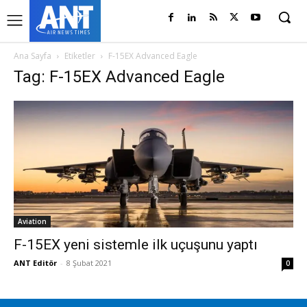
Ana Sayfa
Etiketler
F-15EX Advanced Eagle
Tag: F-15EX Advanced Eagle
Aviation
F-15EX yeni sistemle ilk uçuşunu yaptı
ANT Editör
-
8 Şubat 2021
0