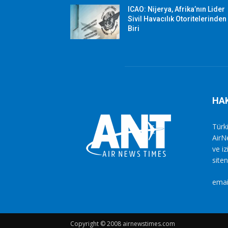
ICAO: Nijerya, Afrika’nın Lider
Sivil Havacılık Otoritelerinden
Biri
HA
Türki
AirN
ve i
siten
emai
Copyright © 2008 airnewstimes.com