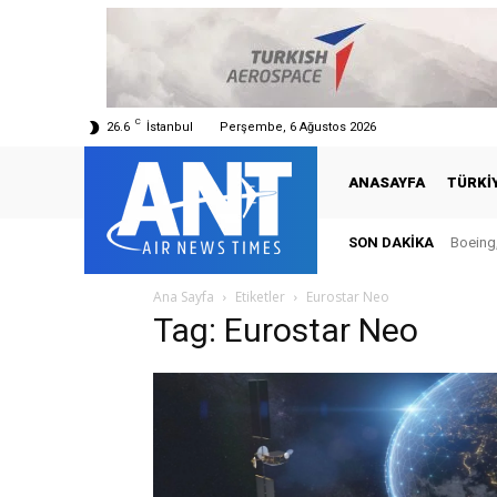
C
26.6
İstanbul
Perşembe, 6 Ağustos 2026
ANASAYFA
TÜRKI
SON DAKIKA
Boeing,
Ana Sayfa
Etiketler
Eurostar Neo
Tag: Eurostar Neo