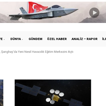
YE
DÜNYA
GÜNDEM
ÖZEL HABER
ANALIZ – RAPOR
İL
 Şanghay’da Yeni Nesil Havacılık Eğitim Merkezini Açtı