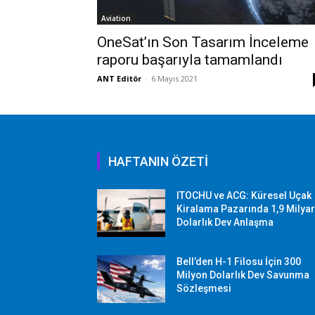
Aviation
OneSat’ın Son Tasarım İnceleme
raporu başarıyla tamamlandı
ANT Editör
-
6 Mayıs 2021
HAFTANIN ÖZETİ
ITOCHU ve ACG: Küresel Uçak
Kiralama Pazarında 1,9 Milya
Dolarlık Dev Anlaşma
Bell’den H-1 Filosu İçin 300
Milyon Dolarlık Dev Savunma
Sözleşmesi