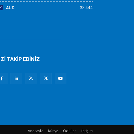
AUD
33,444
İZİ TAKİP EDİNİZ
Anasayfa
Künye
Ödüller
İletişim