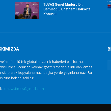
TUSAŞ Genel Müdürü Dr.
Demiroğlu Chatham House’ta
Konuştu
KKIMIZDA
B
ye'nin ödüllü tek global havacılık haberleri platformu
ewsTimes, içerikleri kaynak gösterilmeden alıntı yapılamaz
zinsiz olarak kopyalanamaz, başka yerde yayınlanamaz. Bu
in tüm hakları saklıdır.
l:
airnewstimes@gmail.com