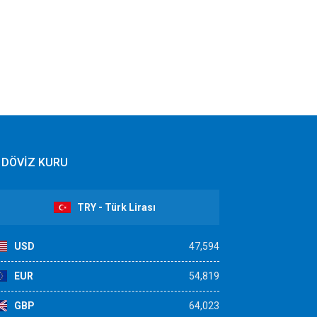
DÖVİZ KURU
TRY - Türk Lirası
USD
47,594
EUR
54,819
GBP
64,023