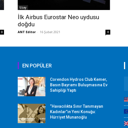
Uzay
İlk Airbus Eurostar Neo uydusu
doğdu
ANT Editor
-
16 Şubat 2021
0
0
EN POPÜLER
Corendon Hydros Club Kemer,
r
Basın Bayramı Buluşmasına Ev
Sahipliği Yaptı
“Havacılıkta Sınır Tanımayan
Kadınlar”ın Yeni Konuğu:
Hürriyet Munanoğlu