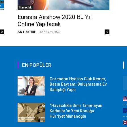
Havacılık
i
Eurasia Airshow 2020 Bu Yıl
Online Yapılacak
ANT Editör
-
30 Kasım 2020
0
0
EN POPÜLER
Corendon Hydros Club Kemer,
r
Basın Bayramı Buluşmasına Ev
Sahipliği Yaptı
“Havacılıkta Sınır Tanımayan
Kadınlar”ın Yeni Konuğu:
Hürriyet Munanoğlu