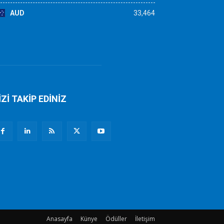
AUD
33,464
İZİ TAKİP EDİNİZ
Anasayfa
Künye
Ödüller
İletişim