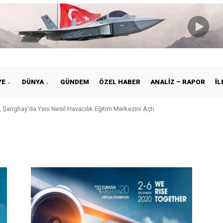
YE
DÜNYA
GÜNDEM
ÖZEL HABER
ANALIZ – RAPOR
İL
 Şanghay’da Yeni Nesil Havacılık Eğitim Merkezini Açtı