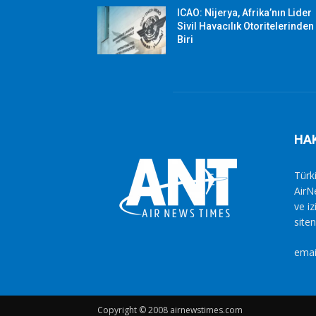
ICAO: Nijerya, Afrika’nın Lider
Sivil Havacılık Otoritelerinden
Biri
HA
Türki
AirN
ve i
siten
emai
Copyright © 2008 airnewstimes.com