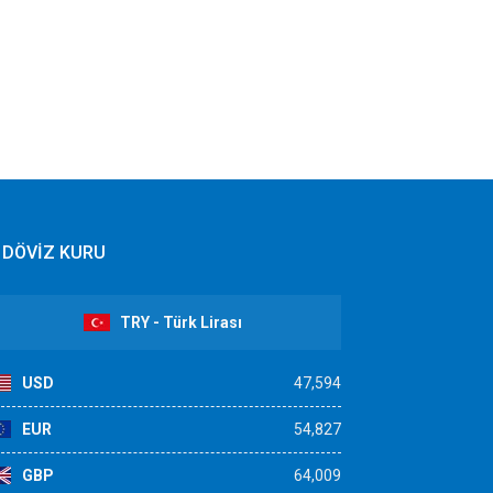
DÖVİZ KURU
TRY - Türk Lirası
USD
47,594
EUR
54,827
GBP
64,009