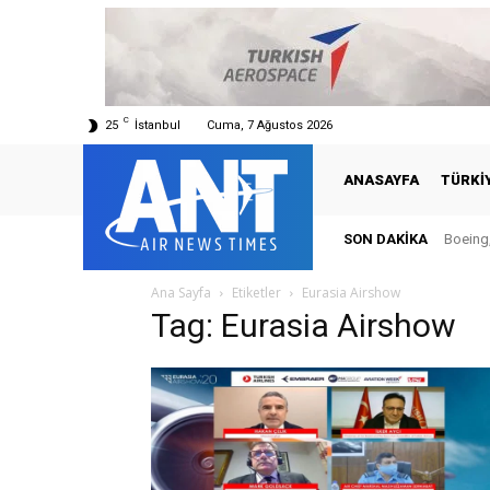
C
25
İstanbul
Cuma, 7 Ağustos 2026
ANASAYFA
TÜRKI
SON DAKIKA
Boeing,
Ana Sayfa
Etiketler
Eurasia Airshow
Tag: Eurasia Airshow