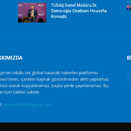
TUSAŞ Genel Müdürü Dr.
Demiroğlu Chatham House’ta
Konuştu
KKIMIZDA
B
ye'nin ödüllü tek global havacılık haberleri platformu
ewsTimes, içerikleri kaynak gösterilmeden alıntı yapılamaz
zinsiz olarak kopyalanamaz, başka yerde yayınlanamaz. Bu
in tüm hakları saklıdır.
l:
airnewstimes@gmail.com