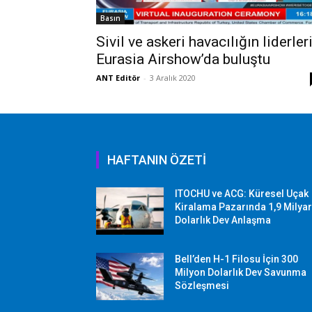
Basın
Sivil ve askeri havacılığın liderler
Eurasia Airshow’da buluştu
ANT Editör
-
3 Aralık 2020
HAFTANIN ÖZETİ
ITOCHU ve ACG: Küresel Uçak
Kiralama Pazarında 1,9 Milya
Dolarlık Dev Anlaşma
Bell’den H-1 Filosu İçin 300
Milyon Dolarlık Dev Savunma
Sözleşmesi