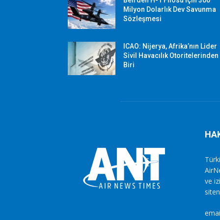
Bell’den H-1 Filosu İçin 300
Milyon Dolarlık Dev Savunma
Sözleşmesi
ICAO: Nijerya, Afrika’nın Lider
Sivil Havacılık Otoritelerinden
Biri
HA
Türki
AirN
ve i
siten
emai