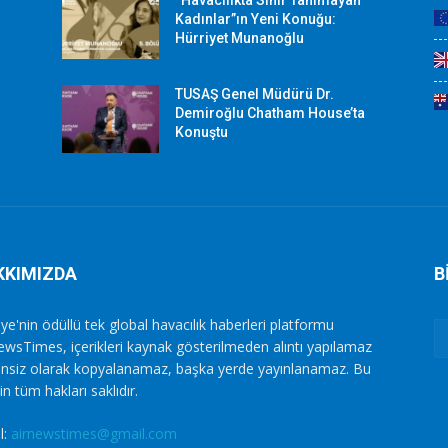
“Havacılıkta Sınır Tanımayan
Kadınlar”ın Yeni Konuğu:
Hürriyet Munanoğlu
TUSAŞ Genel Müdürü Dr.
Demiroğlu Chatham House’ta
Konuştu
KKIMIZDA
B
ye'nin ödüllü tek global havacılık haberleri platformu
ewsTimes, içerikleri kaynak gösterilmeden alıntı yapılamaz
zinsiz olarak kopyalanamaz, başka yerde yayınlanamaz. Bu
in tüm hakları saklıdır.
l:
airnewstimes@gmail.com