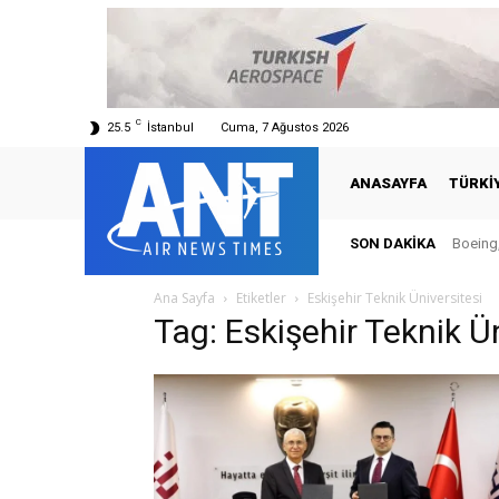
C
25.5
İstanbul
Cuma, 7 Ağustos 2026
ANASAYFA
TÜRKI
SON DAKIKA
Boeing,
Ana Sayfa
Etiketler
Eskişehir Teknik Üniversitesi
Tag: Eskişehir Teknik Ün