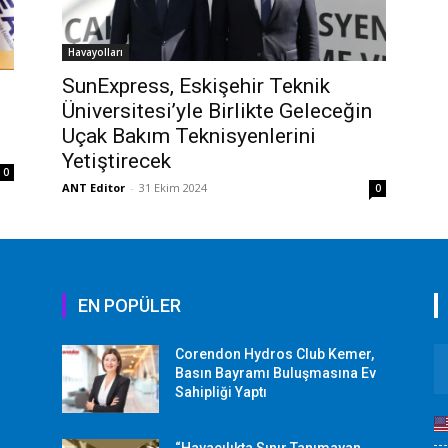
Havayolları
SunExpress, Eskişehir Teknik
Üniversitesi’yle Birlikte Geleceğin
Uçak Bakım Teknisyenlerini
Yetiştirecek
0
ANT Editor
-
31 Ekim 2024
0
EN POPÜLER
Corendon Hydros Club Kemer,
r
Basın Bayramı Buluşmasına Ev
Sahipliği Yaptı