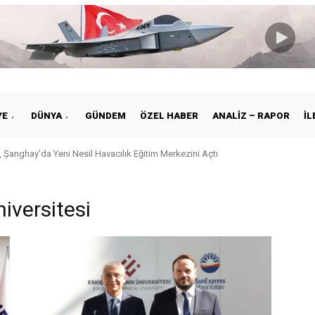
YE
DÜNYA
GÜNDEM
ÖZEL HABER
ANALIZ – RAPOR
İL
 Şanghay’da Yeni Nesil Havacılık Eğitim Merkezini Açtı
iversitesi