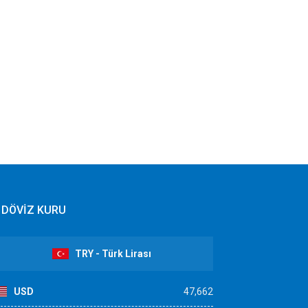
DÖVİZ KURU
TRY - Türk Lirası
USD
47,662