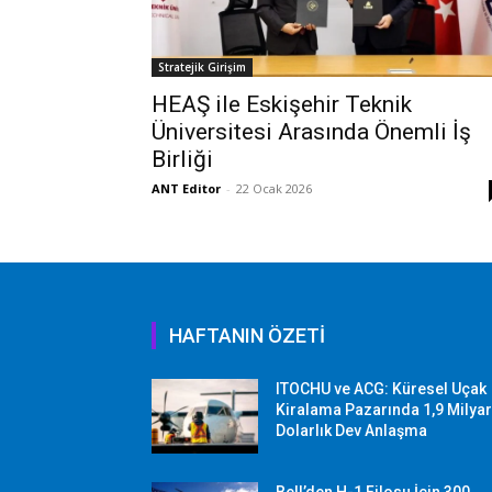
Stratejik Girişim
HEAŞ ile Eskişehir Teknik
Üniversitesi Arasında Önemli İş
Birliği
ANT Editor
-
22 Ocak 2026
HAFTANIN ÖZETİ
ITOCHU ve ACG: Küresel Uçak
Kiralama Pazarında 1,9 Milya
Dolarlık Dev Anlaşma